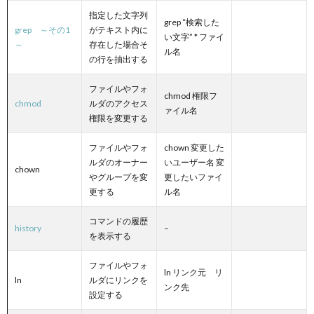
指定した文字列
grep “検索した
grep ～その1
がテキスト内に
い文字” * ファイ
～
存在した場合そ
ル名
の行を抽出する
ファイルやフォ
chmod 権限フ
chmod
ルダのアクセス
ァイル名
権限を変更する
ファイルやフォ
chown 変更した
ルダのオーナー
いユーザー名 変
chown
やグループを変
更したいファイ
更する
ル名
コマンドの履歴
history
–
を表示する
ファイルやフォ
ln リンク元 リ
ln
ルダにリンクを
ンク先
設定する