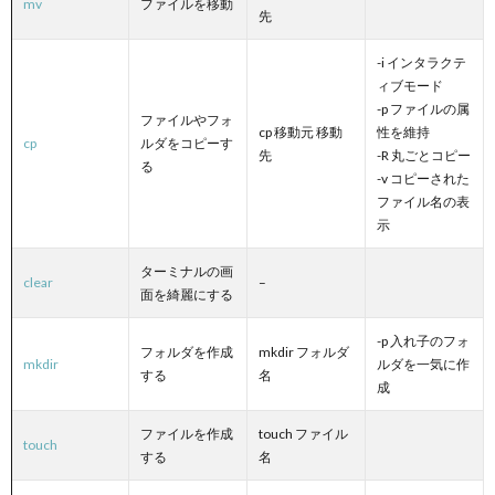
mv
ファイルを移動
先
-i インタラクテ
ィブモード
-p ファイルの属
ファイルやフォ
cp 移動元 移動
性を維持
cp
ルダをコピーす
先
-R 丸ごとコピー
る
-v コピーされた
ファイル名の表
示
ターミナルの画
clear
–
面を綺麗にする
-p 入れ子のフォ
フォルダを作成
mkdir フォルダ
mkdir
ルダを一気に作
する
名
成
ファイルを作成
touch ファイル
touch
する
名