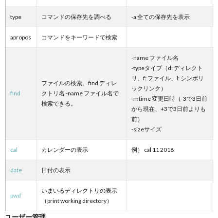
type
コマンドの保存先を調べる
-a 全ての保存先を表示
apropos
コマンドをキーワードで検索
-name ファイル名
-typeタイプ（d: ディレクト
リ、f: ファイル、l: シンボリ
ファイルの検索。find ディレ
ックリンク）
find
クトリ名 -name ファイル名で
-mtime 変更日時（-3で3日前
検索できる。
から現在、+3で3日前よりも
前）
-sizeサイズ
cal
カレンダーの表示
例） cal 11 2018
date
日付の表示
いまいるディレクトリの表示
pwd
（print working directory）
ユーザー管理