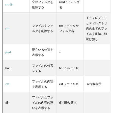
空のフォルダを
rmdir フォルダ
rmdir
削除する
名
-r ディレクトリ
とディレクトリ
ファイルやフォ
rm ファイルか
rm
内の全てのファ
ルダを削除する
フォルダ名
イルを削除。確
認は無し
現在いる位置を
pwd
–
表示する
ファイルの検索
find
find / -name 名
をする
ファイルの内容
cat
cat ファイル名
-n 行数表示
を表示する
ファイルとファ
diff
イルの内容の違
diff 旧名 新名
いを表示する