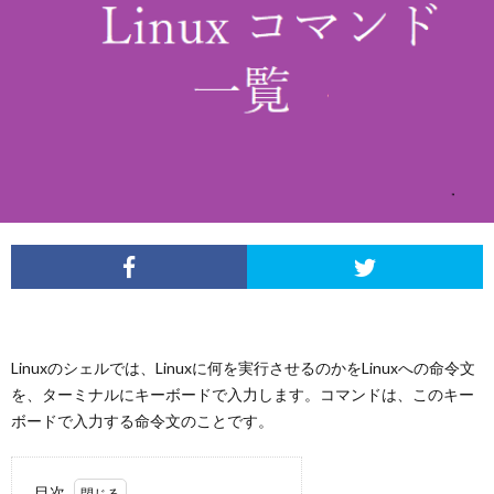
L
V
S
A
QUAL
A
Linuxのシェルでは、Linuxに何を実行させるのかをLinuxへの命令文
FINA
を、ターミナルにキーボードで入力します。コマンドは、このキー
ボードで入力する命令文のことです。
MEN
目次
LIFE