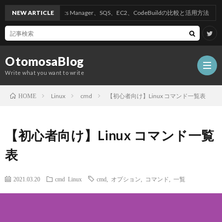
NEW ARTICLE
AWSのSecrets Manager、SQS、EC2、CodeBuildの比較と活用方法
OtomosaBlog
Write what you want to write
Linux
cmd
【初心者向け】Linux コマンド一覧表
HOME
HOM
【初心者向け】Linux コマンド一覧
SEO
表
COM
2021.03.20
cmd
Linux
cmd
,
オプション
,
コマンド
,
一覧
W