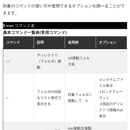
対象のコマンドの使い方や使用できるオプションを調べることがで
きます。
$ man コマンド名
基本コマンド一覧表(常用コマンド)
コマンド
説明
使用例
オプション
ディレクトリ
cd 移動フォル
cd
（フォルダ）移
ダ名
動
-a システムファ
イル表示
フォルダの内容
-l ロングフォー
対象フォルダに
ls
をリスト形式で
マット
移動して、ls
表示する
-d 指定のディレ
クトリ情報のみ
表示
mv 移動元 移動