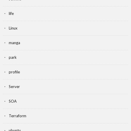
life
Linux
manga
park
profile
Server
SOA
Terraform
ubuntu