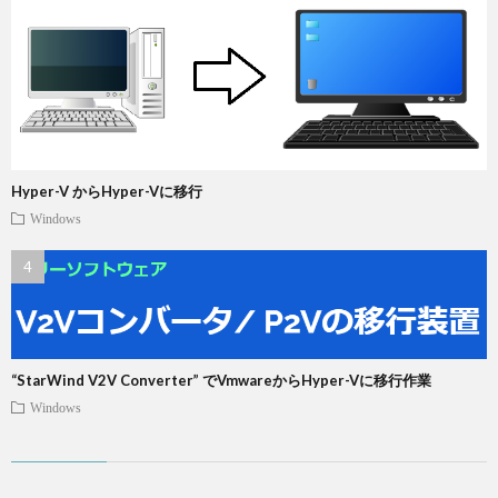
Hyper-V からHyper-Vに移行
Windows
“StarWind V2V Converter” でVmwareからHyper-Vに移行作業
Windows