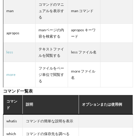
コマンドのマニ
man
ュアルを表示す
man コマンド
る
manページの内
apropos キーワ
apropos
容を検索する
ード
テキストファイ
less
less ファイル名
ルを閲覧する
ファイルをペー
more ファイル
more
ジ単位で閲覧す
名
る
コマンド一覧表
コマン
説明
オプションまたは使用例
ド
whatis
コマンドの簡単な説明を表示
which
コマンドの保存先を調べる