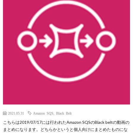
L
V
S
A
QUAL
A
FINA
2021.05.31
Amazon SQS
,
Black Belt
MEN
こちらは2019/07/17には行われたAmazon SQSのBlack beltの動画の
まとめになります。どちらかというと個人向けにまとめたものにな
LIFE