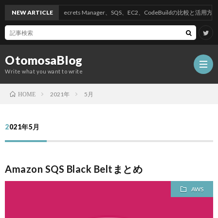
NEW ARTICLE
AWSのSecrets Manager、SQS、EC2、CodeBuildの比較と活用方法
OtomosaBlog
Write what you want to write
2021年
5月
HOME
HOM
2021年5月
SEO
Amazon SQS Black Beltまとめ
COM
AWS
W