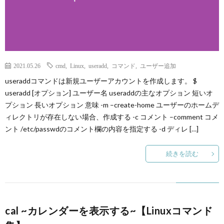
2021.05.26
cmd
,
Linux
,
useradd
,
コマンド
,
ユーザー追加
useraddコマンドは新規ユーザーアカウントを作成します。 $
useradd [オプション] ユーザー名 useraddの主なオプション 短いオ
プション 長いオプション 意味 -m –create-home ユーザーのホームデ
ィレクトリが存在しない場合、作成する -c コメント –comment コメ
ント /etc/passwdのコメント欄の内容を指定する -d ディレ […]
続きを読む
cal ~カレンダーを表示する~【Linuxコマンド