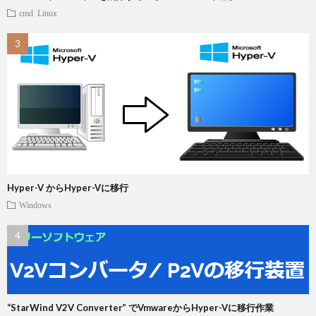
cmd
Linux
Hyper-V からHyper-Vに移行
Windows
“StarWind V2V Converter” でVmwareからHyper-Vに移行作業