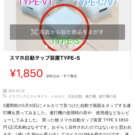
2021.05.24
ドラゴンクエストタクト
,
メルカリ
,
完全自動
,
連打機
,
連打機の音
2週間前の5月10日にメルカリで見つけた自動で画面をタップする連
打機を買ってみました。連打機の使用時の音や、使用感などをレビ
ューしてみました。 買った物 スマホ自動タップ装置 TYPE-S 1850
円 (正式名称はなぞです。おそらく自作されたのではないかと思われ
ます。) 使い方 袋から取り出してマイクロUSBを指すだけです。 速