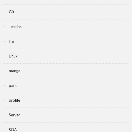
Git
Jenkins
life
Linux
manga
park
profile
Server
SOA