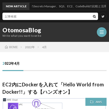
NEW ARTICLE
AWSのSecrets Manager、SQS、EC2、CodeBuildの比較と活用方法
OtomosaBlog
Write what you want to write
2022年
4月
HOME
HOM
2022年4月
SEO
EC2内にDockerを入れて「Hello World from
COM
Docker!!」する【ハンズオン】
W
AWS