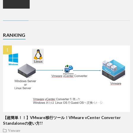
RANKING
【超簡単！！】VMware移行ツール！VMware vCenter Converter
Standaloneの使い方!!
Vmware