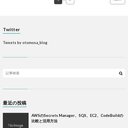
Twitter
Tweets by otomosa_blog
最近の投稿
AWSのSecrets Manager、SQS、EC2、CodeBuildの
比較と活用方法