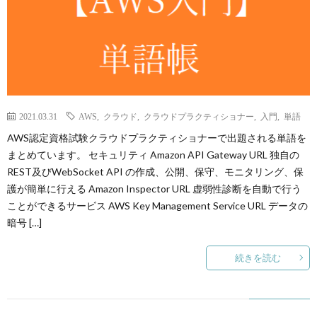
p
ANI
Gam
2021.03.31
AWS
,
クラウド
,
クラウドプラクティショナー
,
入門
,
単語
AWS認定資格試験クラウドプラクティショナーで出題される単語を
M
まとめています。 セキュリティ Amazon API Gateway URL 独自の
REST及びWebSocket API の作成、公開、保守、モニタリング、保
護が簡単に行える Amazon Inspector URL 虚弱性診断を自動で行う
MAIL
ことができるサービス AWS Key Management Service URL データの
暗号 […]
続きを読む