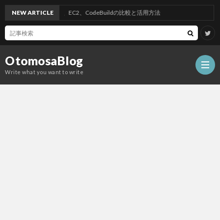
ts Manager、SQS、EC2、CodeBuildの比較と活用方法
NEW ARTICLE
OtomosaBlog
Write what you want to write
HOM
SEO
COM
W