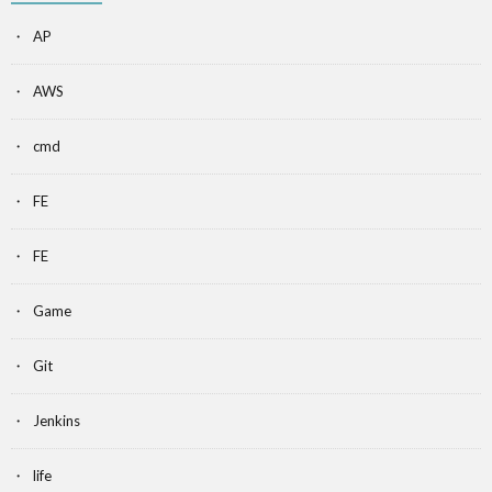
AP
AWS
cmd
FE
FE
Game
Git
Jenkins
life