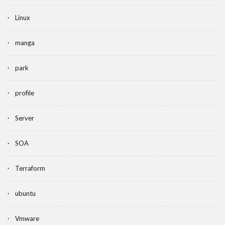
Linux
manga
park
profile
Server
SOA
Terraform
ubuntu
Vmware