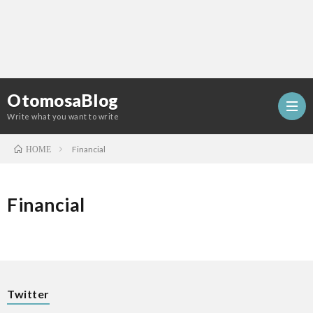
OtomosaBlog
Write what you want to write
Financial
HOME
HOM
Financial
SEO
COM
Twitter
W