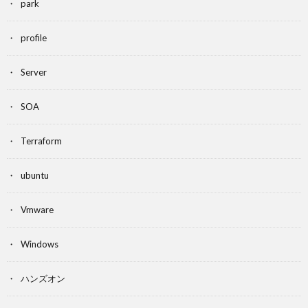
park
profile
Server
SOA
Terraform
ubuntu
Vmware
Windows
ハンズオン