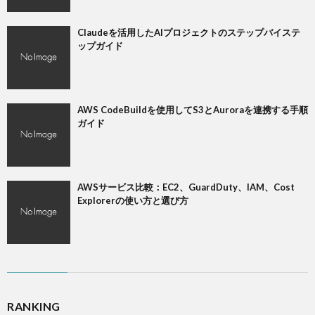
LIFE
Claudeを活用したAIプロジェクトのステップバイステ
ップガイド
p
ANI
AWS CodeBuildを使用してS3とAuroraを連携する手順
ガイド
Gam
M
AWSサービス比較：EC2、GuardDuty、IAM、Cost
Explorerの使い方と選び方
MAIL
RANKING