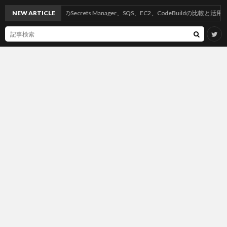
NEW ARTICLE
AWSのSecrets Manager、SQS、EC2、CodeBuildの比較と活用方法