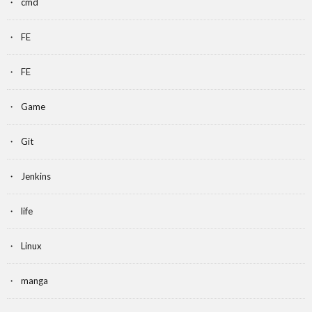
cmd
FE
FE
Game
Git
Jenkins
life
Linux
manga