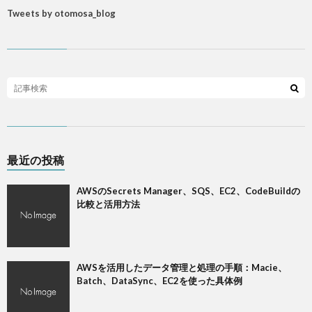
Tweets by otomosa_blog
L
V
S
A
最近の投稿
QUAL
AWSのSecrets Manager、SQS、EC2、CodeBuildの
比較と活用方法
A
FINA
AWSを活用したデータ管理と処理の手順：Macie、
Batch、DataSync、EC2を使った具体例
MEN