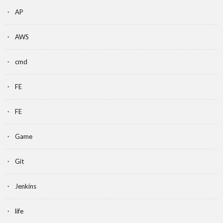
AP
AWS
cmd
FE
FE
Game
Git
Jenkins
life