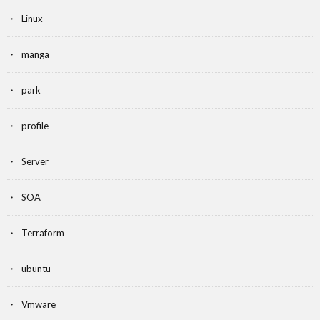
Linux
manga
park
profile
Server
SOA
Terraform
ubuntu
Vmware