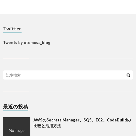
Twitter
Tweets by otomosa_blog
最近の投稿
AWSのSecrets Manager、SQS、EC2、CodeBuildの
比較と活用方法