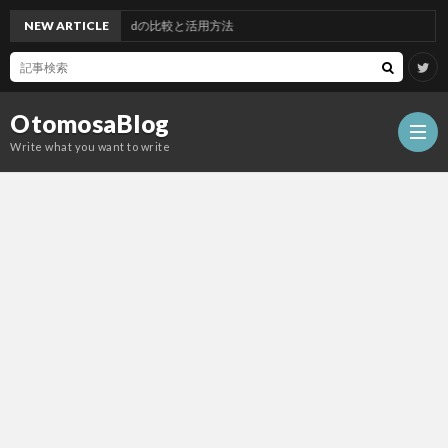
、SQS、EC2、CodeBuildの比較と活用方法
NEW ARTICLE
OtomosaBlog
Write what you want to write
HOM
SEO
COM
W