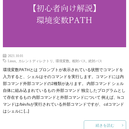
p
ANI
Gam
2021.10.01
Linux
,
カレントディレクトリ
,
環境変数
,
相対パス
,
絶対パス
M
環境変数PATHとは プロンプトが表示されている状態でコマンドを
入力すると、シェルはそのコマンドを実行します。コマンドには内
MAIL
部コマンド外部コマンドの2種類があります。 内部コマンド シェル
自体に組み込まれているもの 外部コマンド 独立したプログラムとし
て存在するもの 内部コマンドと外部コマンドについて 例えば、lsコ
マンドは/bin/lsが実行されている外部コマンドですが、 cdコマンド
はシェルに […]
続きを読む