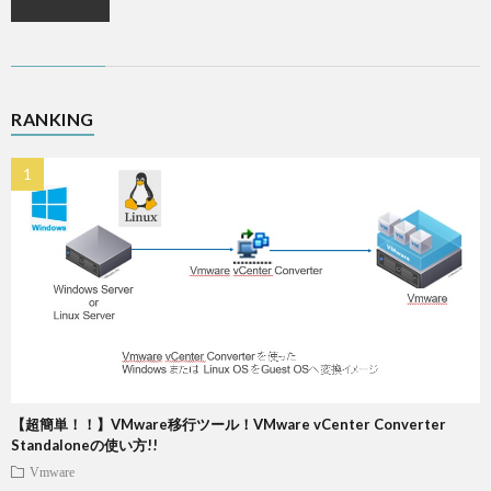
RANKING
【超簡単！！】VMware移行ツール！VMware vCenter Converter
Standaloneの使い方!!
Vmware