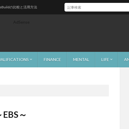
の比較と活用方法
AdSense
ALIFICATIONS
FINANCE
MENTAL
LIFE
A
park
～
～EBS～