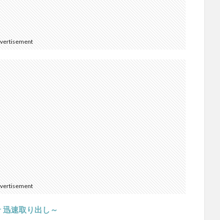
vertisement
vertisement
ier 迅速取り出し～