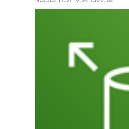
2021.11.30
AWS
AWS
,
BCP対策
,
EBS