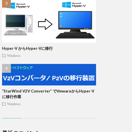
Hyper-V からHyper-Vに移行
Windows
“StarWind V2V Converter” でVmwareからHyper-V
に移行作業
Windows