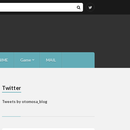
NIME
Game
MAIL
Mash
Twitter
Tweets by otomosa_blog