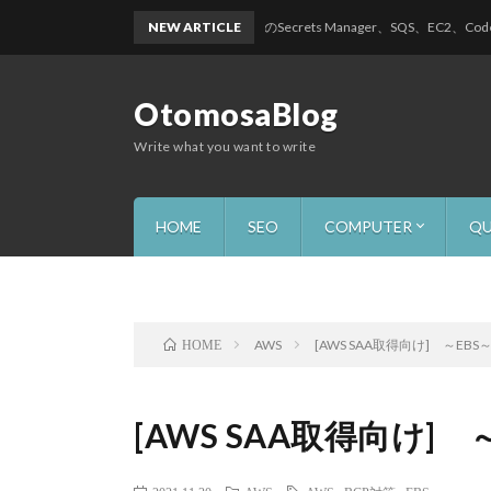
NEW ARTICLE
AWSのSecrets Manager、SQS、EC2、CodeBuild
OtomosaBlog
Write what you want to write
HOME
SEO
COMPUTER
QU
Windows
Linux
Vmware
Server
AWS
AP
AWS
[AWS SAA取得向け] ～EBS
HOME
[AWS SAA取得向け] 