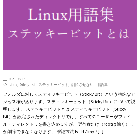
p
ANI
Gam
M
2021.08.23
MAIL
Linux
,
Sticky Bit
,
ステッキービット
,
削除させない
,
用語集
フォルダに対してスティッキービット（Sticky Bit）という特殊なア
クセス権があります。スティッキービット（Sticky Bit）について説
明します。 ステッキービットとは スティッキービット（Sticky
Bit）が設定されたディレクトリでは、すべてのユーザーがファイ
ル・ディレクトリを書き込めますが、所有者だけ（rootは除く）し
か削除できなくなります。 確認方法 ls -ld /tmp / […]