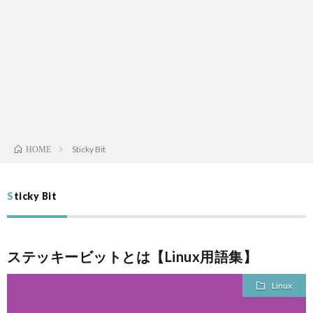
L
V
S
A
Sticky Bit
HOME
QUAL
Sticky Bit
A
FINA
ステッキービットとは【Linux用語集】
MEN
Linux
LIFE