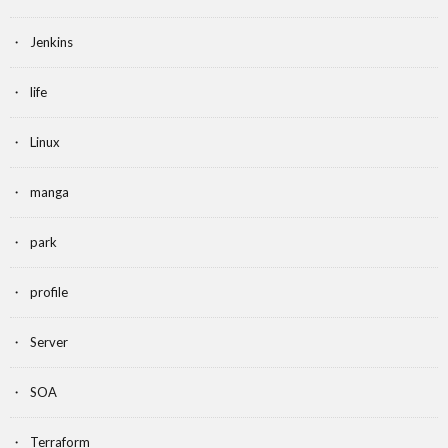
Jenkins
life
Linux
manga
park
profile
Server
SOA
Terraform