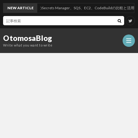
NEW ARTICLE
AWSのSecrets Manager、SQS、EC2、CodeBuildの比較と活用方法
OtomosaBlog
Write what you want to write
HOM
SEO
COM
W