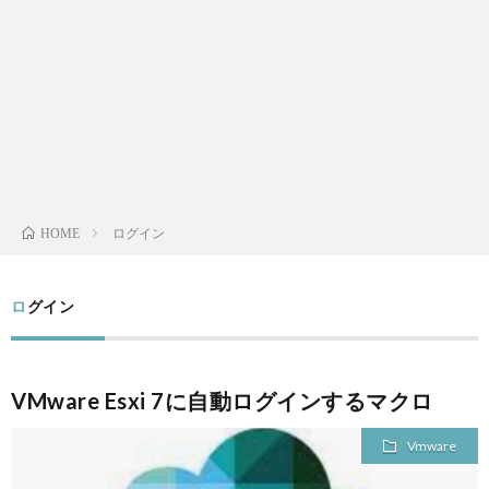
L
V
S
A
ログイン
HOME
QUAL
ログイン
A
FINA
VMware Esxi 7に自動ログインするマクロ
MEN
Vmware
LIFE