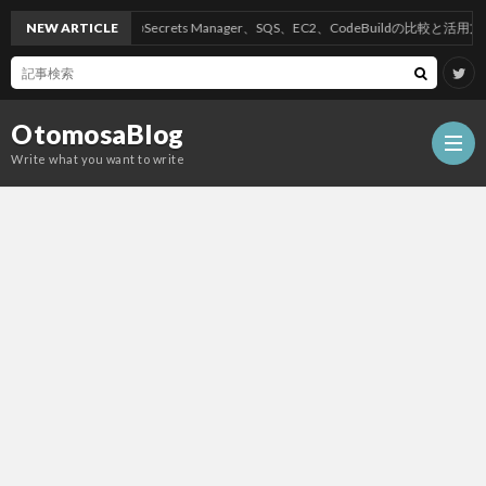
NEW ARTICLE
AWSのSecrets Manager、SQS、EC2、CodeBuildの比較と活用方法
OtomosaBlog
Write what you want to write
HOM
SEO
COM
W