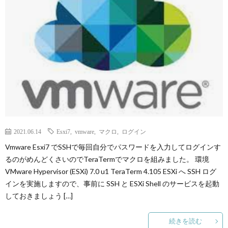
p
ANI
Gam
M
2021.06.14
Esxi7
,
vmware
,
マクロ
,
ログイン
MAIL
Vmware Esxi7 でSSHで毎回自分でパスワードを入力してログインす
るのがめんどくさいのでTeraTermでマクロを組みました。 環境
VMware Hypervisor (ESXi) 7.0 u1 TeraTerm 4.105 ESXi へ SSH ログ
インを実施しますので、事前に SSH と ESXi Shell のサービスを起動
しておきましょう […]
続きを読む