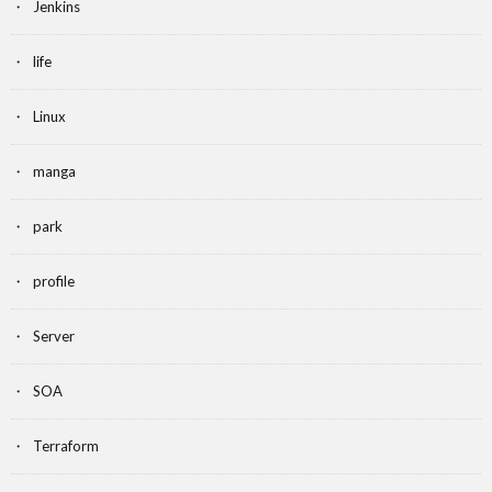
Jenkins
life
Linux
manga
park
profile
Server
SOA
Terraform