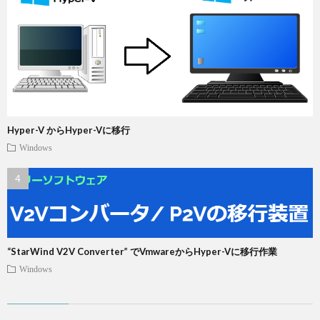
Hyper-V からHyper-Vに移行
Windows
“StarWind V2V Converter” でVmwareからHyper-Vに移行作業
Windows