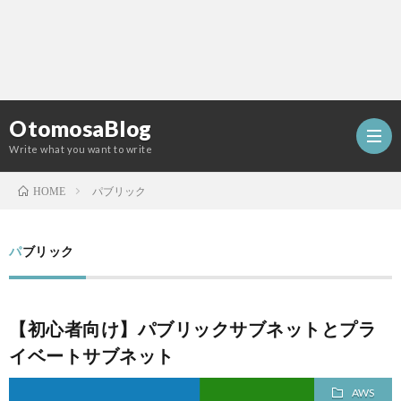
OtomosaBlog
Write what you want to write
パブリック
HOME
HOM
パブリック
SEO
【初心者向け】パブリックサブネットとプラ
COM
イベートサブネット
W
AWS