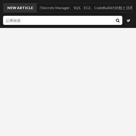
NEW ARTICLE
AWSのSecrets Manager、SQS、EC2、CodeBuildの比較と活用方法