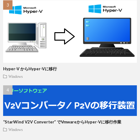
Hyper-V からHyper-Vに移行
Windows
“StarWind V2V Converter” でVmwareからHyper-Vに移行作業
Windows