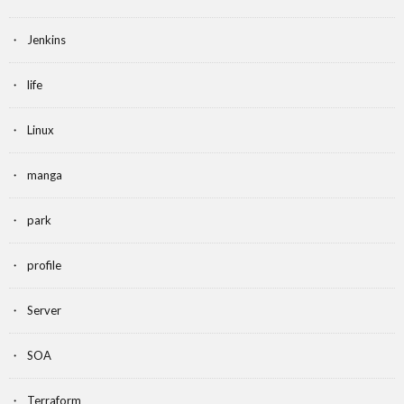
Jenkins
life
Linux
manga
park
profile
Server
SOA
Terraform