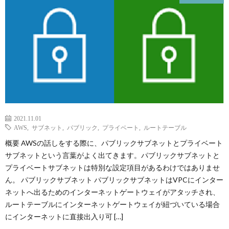
L
V
S
A
2021.11.01
QUAL
AWS
,
サブネット
,
パブリック
,
プライベート
,
ルートテーブル
概要 AWSの話しをする際に、パブリックサブネットとプライベート
A
サブネットという言葉がよく出てきます。パブリックサブネットと
プライベートサブネットは特別な設定項目があるわけではありませ
ん。 パブリックサブネット パブリックサブネットはVPCにインター
FINA
ネットへ出るためのインターネットゲートウェイがアタッチされ、
ルートテーブルにインターネットゲートウェイが紐づいている場合
MEN
にインターネットに直接出入り可 […]