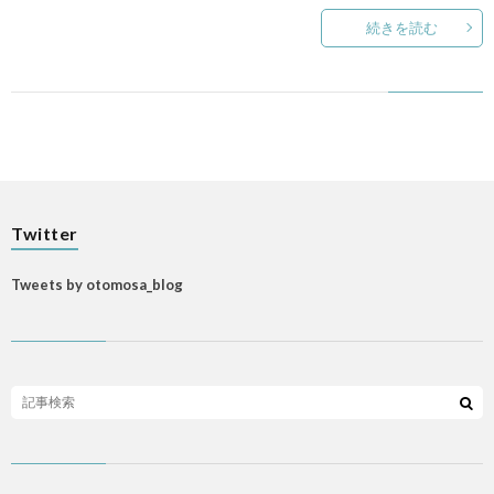
LIFE
続きを読む
p
ANI
Gam
Twitter
M
Tweets by otomosa_blog
MAIL