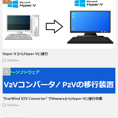
Hyper-V からHyper-Vに移行
Windows
“StarWind V2V Converter” でVmwareからHyper-Vに移行作業
Windows