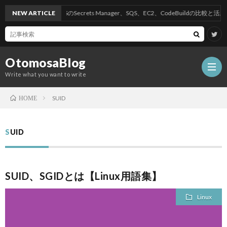
NEW ARTICLE
AWSのSecrets Manager、SQS、EC2、CodeBuildの比較と活用方
OtomosaBlog
Write what you want to write
SUID
HOME
HOM
SUID
SEO
SUID、SGIDとは【Linux用語集】
COM
Linux
W