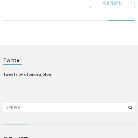
続きを読む
p
ANI
Gam
Twitter
M
Tweets by otomosa_blog
MAIL