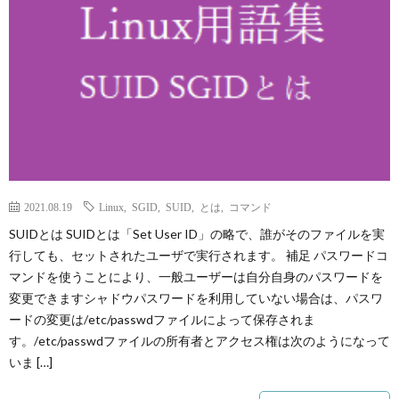
L
V
S
A
QUAL
2021.08.19
Linux
,
SGID
,
SUID
,
とは
,
コマンド
SUIDとは SUIDとは「Set User ID」の略で、誰がそのファイルを実
A
行しても、セットされたユーザで実行されます。 補足 パスワードコ
マンドを使うことにより、一般ユーザーは自分自身のパスワードを
変更できますシャドウパスワードを利用していない場合は、パスワ
FINA
ードの変更は/etc/passwdファイルによって保存されま
す。/etc/passwdファイルの所有者とアクセス権は次のようになって
MEN
いま […]
LIFE