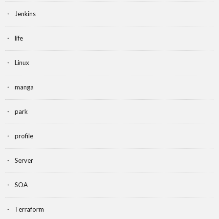
Jenkins
life
Linux
manga
park
profile
Server
SOA
Terraform