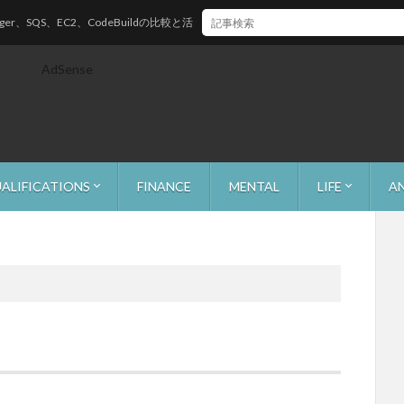
、EC2、CodeBuildの比較と活用方法
AdSense
ALIFICATIONS
FINANCE
MENTAL
LIFE
A
park