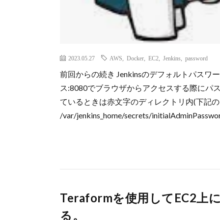
2023.05.27
AWS
,
Docker
,
EC2
,
Jenkins
,
password
前回からの続き Jenkinsのデフォルトパスワード
ス:8080でブラウザからアクセスする際にパスワ
ているときは赤文字のディレクトリ内(下記
/var/jenkins_home/secrets/initialAdm
Teraformを使用してEC2上
る。