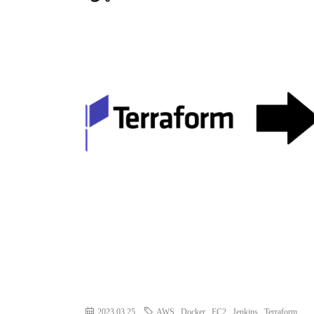
2023.03.25
AWS
,
Docker
,
EC2
,
Jenkins
,
Terraform