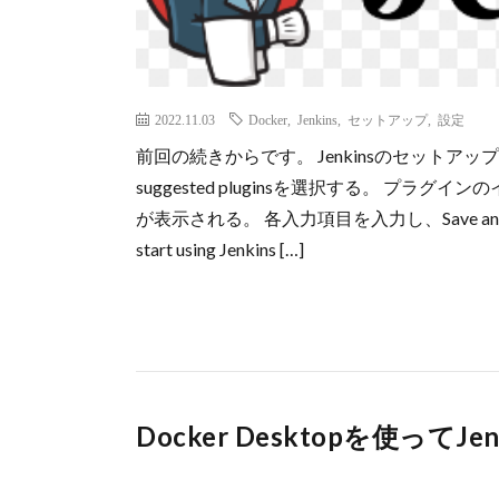
2022.11.03
Docker
,
Jenkins
,
セットアップ
,
設定
前回の続きからです。 Jenkinsのセットアップ Cus
suggested pluginsを選択する。 プラグインのイ
が表示される。 各入力項目を入力し、Save an
start using Jenkins […]
Docker Desktopを使って