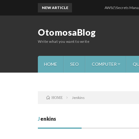
NEW ARTICLE
AWSのSecrets Manager、SQS
OtomosaBlog
Write what you want to write
HOME
SEO
COMPUTER
QU
Windows
Linux
Vmware
Server
AWS
AP
Jenkins
HOME
Jenkins