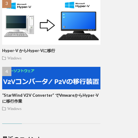
Hyper-V からHyper-Vに移行
Windows
“StarWind V2V Converter” でVmwareからHyper-V
に移行作業
Windows