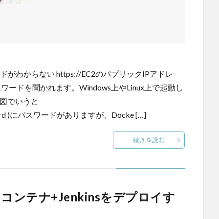
がわからない https://EC2のパブリックIPアドレ
ードを聞かれます。Windows上やLinux上で起動し
の図でいうと
inPassword )にパスワードがありますが、Docke […]
続きを読む
にコンテナ+Jenkinsをデプロイす