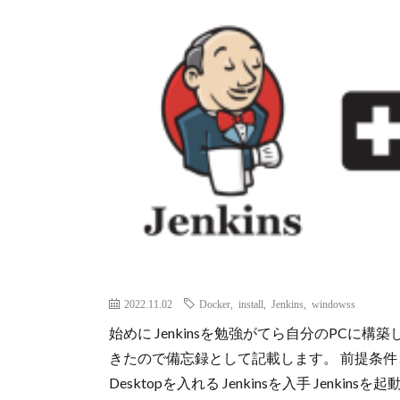
2022.11.02
Docker
,
install
,
Jenkins
,
windowss
始めに Jenkinsを勉強がてら自分のPC
きたので備忘録として記載します。 前提条件としてW
Desktopを入れる Jenkinsを入手 Jenkinsを起