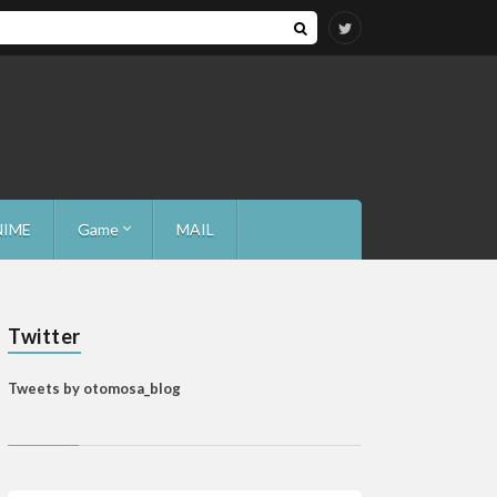
NIME
Game
MAIL
Mash
Twitter
Tweets by otomosa_blog