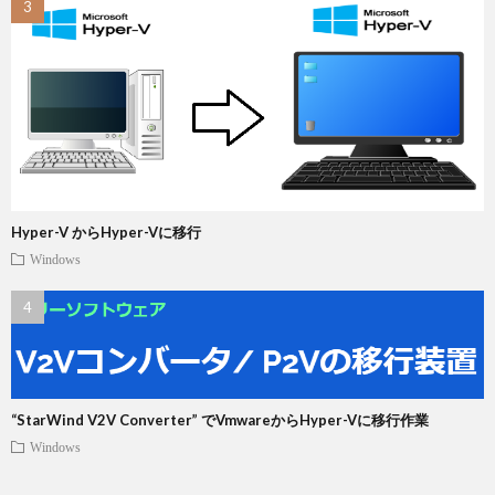
Hyper-V からHyper-Vに移行
Windows
“StarWind V2V Converter” でVmwareからHyper-Vに移行作業
Windows