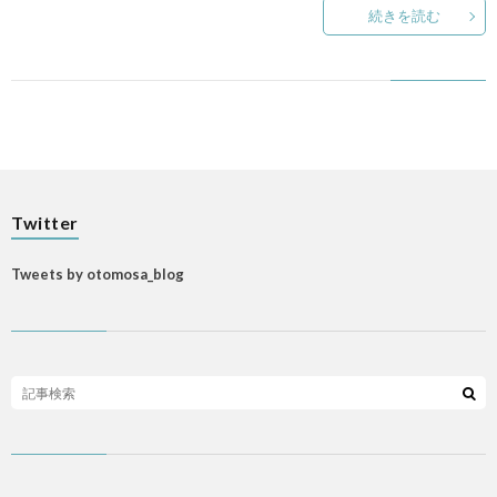
続きを読む
p
ANI
Gam
Twitter
M
Tweets by otomosa_blog
MAIL