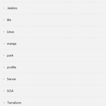
Jenkins
life
Linux
manga
park
profile
Server
SOA
Terraform