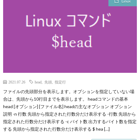
Linux
L
V
S
A
QUAL
2021.07.26
head
,
先頭
,
指定行
A
ファイルの先頭部分を表示します。オプションを指定していない場
合は、先頭から10行目までを表示します。 headコマンドの基本
FINA
head [オプション] [ファイル名] headの主なオプション オプション
説明 -n 行数 先頭から指定された行数分だけ表示する -行数 先頭から
指定された行数分だけ表示する -c バイト数 出力するバイト数を指定
MEN
する 先頭から指定された行数分だけ表示する $ hea […]
LIFE