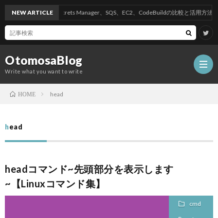
NEW ARTICLE
AWSのSecrets Manager、SQS、EC2、CodeBuildの比較と活用方法
OtomosaBlog
Write what you want to write
head
HOME
HOM
head
SEO
headコマンド~先頭部分を表示します
COM
~【Linuxコマンド集】
W
cmd