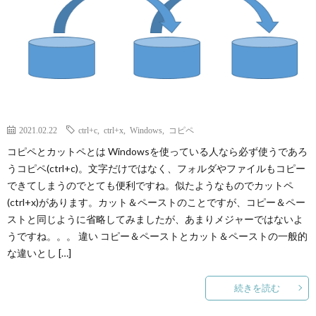
p
ANI
Gam
2021.02.22
ctrl+c
,
ctrl+x
,
Windows
,
コピペ
コピペとカットペとは Windowsを使っている人なら必ず使うであろ
M
うコピペ(ctrl+c)。文字だけではなく、フォルダやファイルもコピー
できてしまうのでとても便利ですね。似たようなものでカットペ
MAIL
(ctrl+x)があります。カット＆ペーストのことですが、コピー＆ペー
ストと同じように省略してみましたが、あまりメジャーではないよ
うですね。。。 違い コピー＆ペーストとカット＆ペーストの一般的
な違いとし […]
続きを読む