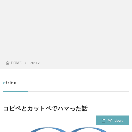
L
V
S
A
ctrl+x
HOME
QUAL
ctrl+x
A
FINA
コピペとカットペでハマった話
MEN
Windows
LIFE