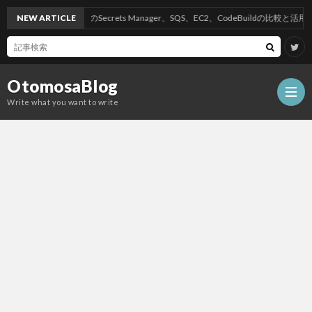
NEW ARTICLE
AWSのSecrets Manager、SQS、EC2、CodeBuildの比較と活用方法
OtomosaBlog
Write what you want to write
HOM
SEO
COM
W