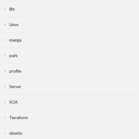
life
Linux
manga
park
profile
Server
SOA
Terraform
ubuntu