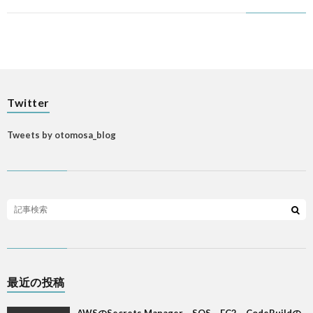
Twitter
Tweets by otomosa_blog
最近の投稿
AWSのSecrets Manager、SQS、EC2、CodeBuildの