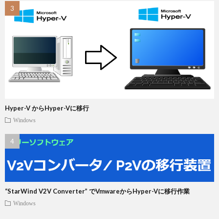
Hyper-V からHyper-Vに移行
Windows
“StarWind V2V Converter” でVmwareからHyper-Vに移行作業
Windows