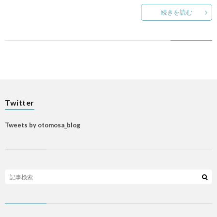
LIFE
続きを読む
p
ANI
Gam
Twitter
M
Tweets by otomosa_blog
MAIL