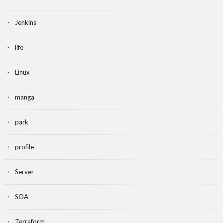
Jenkins
life
Linux
manga
park
profile
Server
SOA
Terraform