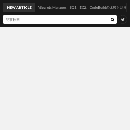
NEW ARTICLE
AWSのSecrets Manager、SQS、EC2、CodeBuildの比較と活用方法