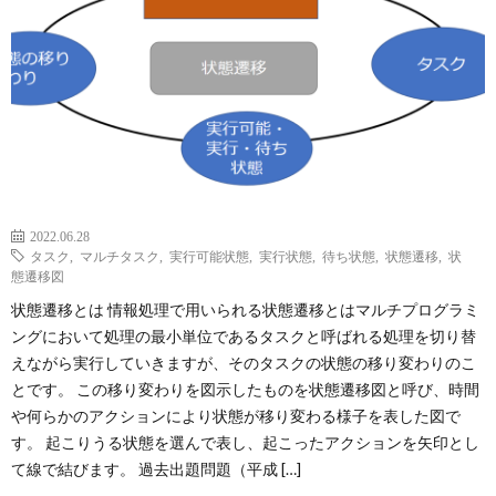
L
V
S
A
2022.06.28
タスク
,
マルチタスク
,
実行可能状態
,
実行状態
,
待ち状態
,
状態遷移
,
状
QUAL
態遷移図
状態遷移とは 情報処理で用いられる状態遷移とはマルチプログラミ
A
ングにおいて処理の最小単位であるタスクと呼ばれる処理を切り替
えながら実行していきますが、そのタスクの状態の移り変わりのこ
とです。 この移り変わりを図示したものを状態遷移図と呼び、時間
FINA
や何らかのアクションにより状態が移り変わる様子を表した図で
す。 起こりうる状態を選んで表し、起こったアクションを矢印とし
MEN
て線で結びます。 過去出題問題（平成 […]