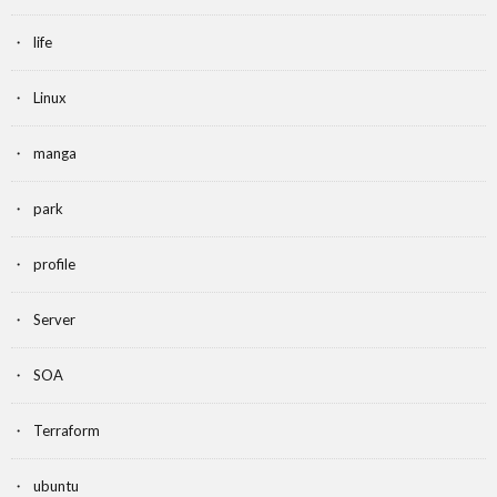
life
Linux
manga
park
profile
Server
SOA
Terraform
ubuntu