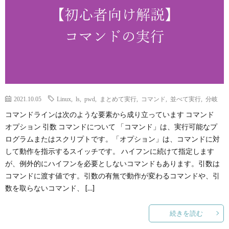
p
ANI
Gam
2021.10.05
Linux
,
ls
,
pwd
,
まとめて実行
,
コマンド
,
並べて実行
,
分岐
M
コマンドラインは次のような要素から成り立っています コマンド
オプション 引数 コマンドについて 「コマンド」は、実行可能なプ
ログラムまたはスクリプトです。「オプション」は、コマンドに対
MAIL
して動作を指示するスイッチです。 ハイフンに続けて指定します
が、例外的にハイフンを必要としないコマンドもあります。引数は
コマンドに渡す値です。引数の有無で動作が変わるコマンドや、引
数を取らないコマンド、 […]
続きを読む