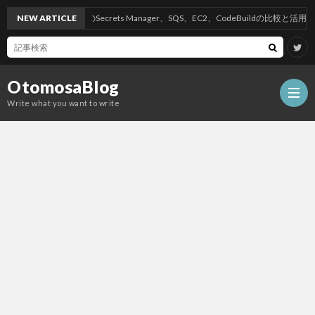
NEW ARTICLE
AWSのSecrets Manager、SQS、EC2、CodeBuildの比較と活用方法
OtomosaBlog
Write what you want to write
HOM
SEO
COM
W