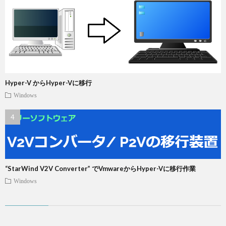
Hyper-V からHyper-Vに移行
Windows
“StarWind V2V Converter” でVmwareからHyper-Vに移行作業
Windows