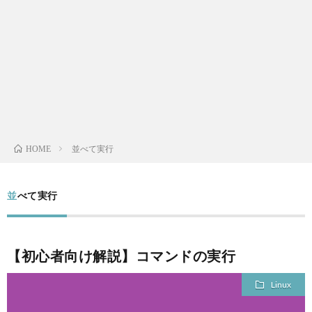
L
V
S
A
並べて実行
HOME
QUAL
並べて実行
A
FINA
【初心者向け解説】コマンドの実行
MEN
Linux
LIFE