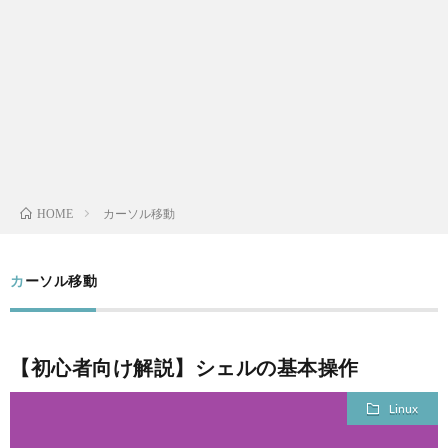
L
V
S
A
カーソル移動
HOME
QUAL
カーソル移動
A
FINA
【初心者向け解説】シェルの基本操作
MEN
Linux
LIFE