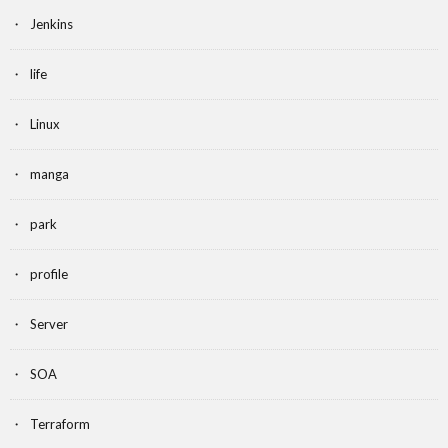
Jenkins
life
Linux
manga
park
profile
Server
SOA
Terraform