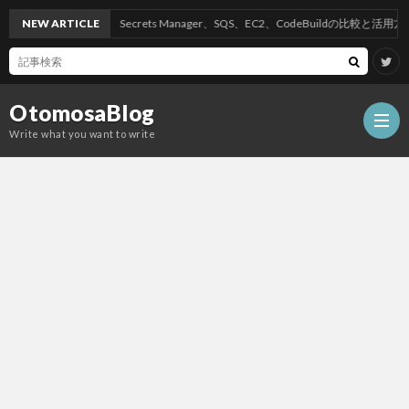
NEW ARTICLE
AWSのSecrets Manager、SQS、EC2、CodeBuildの比較と活用方法
OtomosaBlog
Write what you want to write
HOM
SEO
COM
W