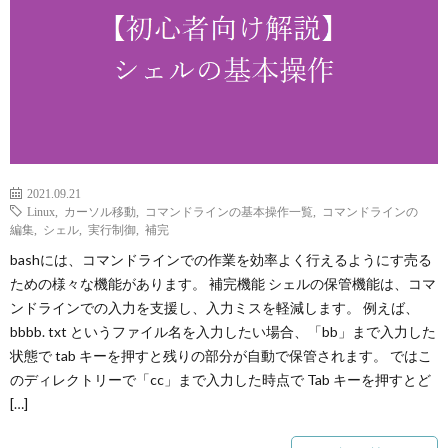
p
ANI
Gam
2021.09.21
Linux
,
カーソル移動
,
コマンドラインの基本操作一覧
,
コマンドラインの
M
編集
,
シェル
,
実行制御
,
補完
bashには、コマンドラインでの作業を効率よく行えるようにす売る
MAIL
ための様々な機能があります。 補完機能 シェルの保管機能は、コマ
ンドラインでの入力を支援し、入力ミスを軽減します。 例えば、
bbbb. txt というファイル名を入力したい場合、「bb」まで入力した
状態で tab キーを押すと残りの部分が自動で保管されます。 ではこ
のディレクトリーで「cc」まで入力した時点で Tab キーを押すとど
[…]