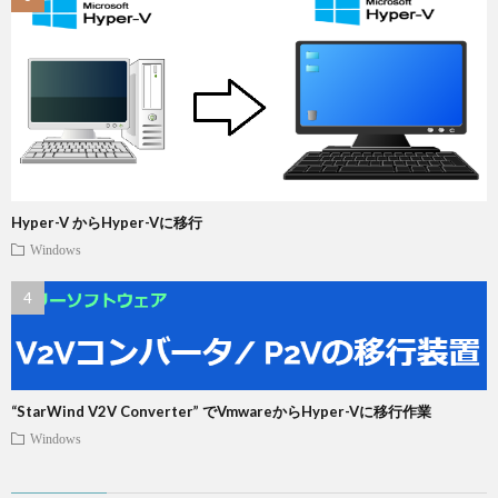
Hyper-V からHyper-Vに移行
Windows
“StarWind V2V Converter” でVmwareからHyper-Vに移行作業
Windows